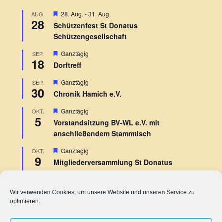
H
28. Aug.
-
31. Aug.
AUG.
28
e
Schützenfest St Donatus
r
Schützengesellschaft
v
o
r
H
Ganztägig
SEP.
18
g
e
Dorftreff
e
r
h
v
H
Ganztägig
SEP.
o
o
30
e
b
r
Chronik Hamich e.V.
r
e
g
v
n
e
H
Ganztägig
OKT.
o
h
5
e
r
Vorstandsitzung BV-WL e.V. mit
o
r
g
b
anschließendem Stammtisch
v
e
e
o
h
n
r
H
Ganztägig
OKT.
o
9
g
e
b
Mitgliederversammlung St Donatus
e
r
e
Schützengesellschaft
h
v
n
o
o
b
r
Wir verwenden Cookies, um unsere Website und unseren Service zu
Kalender anzeigen
e
g
optimieren.
n
e
h
o