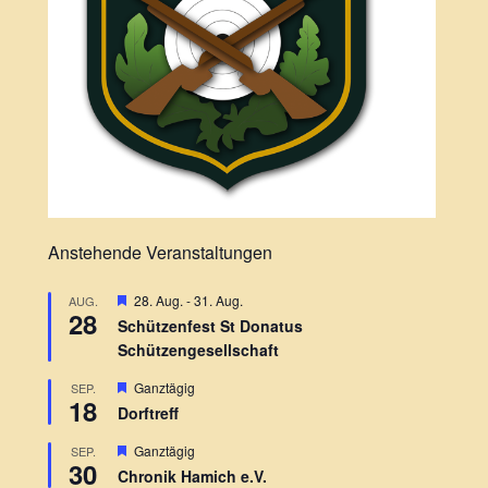
Anstehende Veranstaltungen
H
28. Aug.
-
31. Aug.
AUG.
28
e
Schützenfest St Donatus
r
Schützengesellschaft
v
o
r
H
Ganztägig
SEP.
18
g
e
Dorftreff
e
r
h
v
H
Ganztägig
SEP.
o
o
30
e
b
r
Chronik Hamich e.V.
r