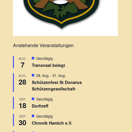
Anstehende Veranstaltungen
H
Ganztägig
AUG.
7
e
Transvaal belegt
r
v
H
28. Aug.
-
31. Aug.
AUG.
o
28
e
r
Schützenfest St Donatus
r
g
Schützengesellschaft
v
e
o
h
r
H
Ganztägig
SEP.
o
18
g
e
b
Dorftreff
e
r
e
h
v
n
H
Ganztägig
SEP.
o
o
30
e
b
r
Chronik Hamich e.V.
r
e
g
v
n
e