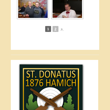
1
2
►