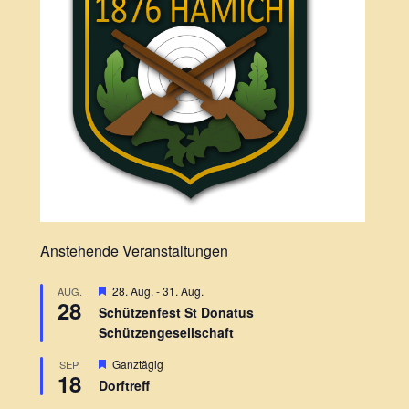
Anstehende Veranstaltungen
H
28. Aug.
-
31. Aug.
AUG.
28
e
Schützenfest St Donatus
r
Schützengesellschaft
v
o
r
H
Ganztägig
SEP.
18
g
e
Dorftreff
e
r
h
v