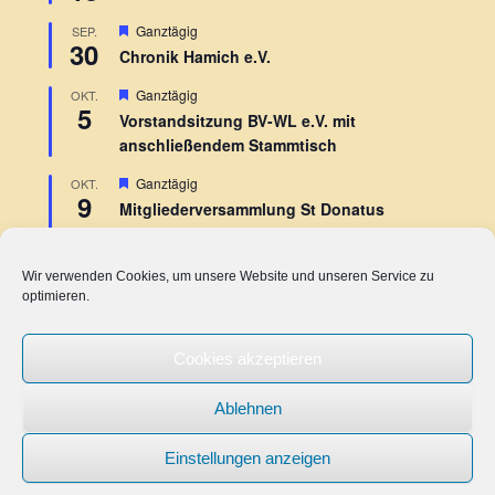
e
r
h
v
H
Ganztägig
SEP.
o
o
30
e
b
r
Chronik Hamich e.V.
r
e
g
v
n
e
H
Ganztägig
OKT.
o
h
5
e
r
Vorstandsitzung BV-WL e.V. mit
o
r
g
b
anschließendem Stammtisch
v
e
e
o
h
n
r
H
Ganztägig
OKT.
o
9
g
e
b
Mitgliederversammlung St Donatus
e
r
e
Schützengesellschaft
h
v
n
o
o
b
r
Wir verwenden Cookies, um unsere Website und unseren Service zu
Kalender anzeigen
e
g
optimieren.
n
e
h
o
Cookies akzeptieren
b
St. Donatus Schützengesellschaft Hamich von 1876 e.V. |
e
Heisterner Straße 2 e | 52379 Langerwehe - Hamich
n
Ablehnen
Copyright © 2015/2025 by
Webdesign Kaul
Einstellungen anzeigen
Copyright © 2020
Alle Rechte vorbehalten.