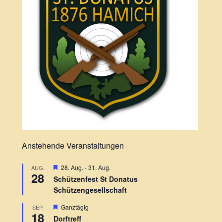
Anstehende Veranstaltungen
H
28. Aug.
-
31. Aug.
AUG.
28
e
Schützenfest St Donatus
r
Schützengesellschaft
v
o
r
H
Ganztägig
SEP.
18
g
e
Dorftreff