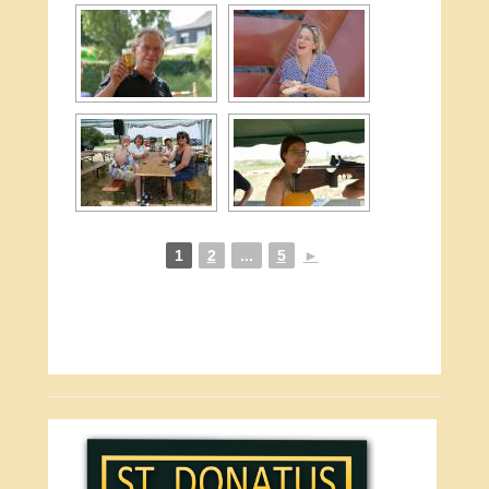
1
2
...
5
►