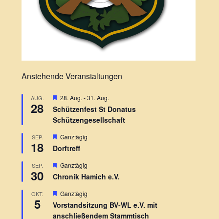
Anstehende Veranstaltungen
H
28. Aug.
-
31. Aug.
AUG.
28
e
Schützenfest St Donatus
r
Schützengesellschaft
v
o
r
H
Ganztägig
SEP.
18
g
e
Dorftreff
e
r
h
v
H
Ganztägig
SEP.
o
o
30
e
b
r
Chronik Hamich e.V.
r
e
g
v
n
e
H
Ganztägig
OKT.
o
h
5
e
r
Vorstandsitzung BV-WL e.V. mit
o
r
g
b
anschließendem Stammtisch
v